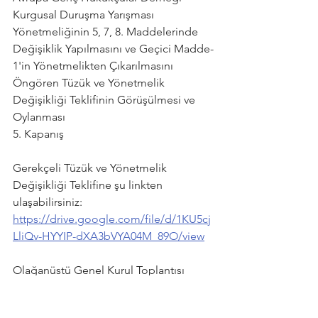
Kurgusal Duruşma Yarışması 
Yönetmeliğinin 5, 7, 8. Maddelerinde 
Değişiklik Yapılmasını ve Geçici Madde-
1'in Yönetmelikten Çıkarılmasını 
Öngören Tüzük ve Yönetmelik 
Değişikliği Teklifinin Görüşülmesi ve 
Oylanması
5. Kapanış
Gerekçeli Tüzük ve Yönetmelik 
Değişikliği Teklifine şu linkten 
ulaşabilirsiniz:
https://drive.google.com/file/d/1KU5cj
LliQv-HYYIP-dXA3bVYA04M_89O/view
Olağanüstü Genel Kurul Toplantısı 
Hazırun Listesine şu linkten 
ulaşabilirsiniz: