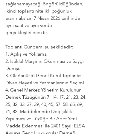
sağlanamayacağı öngörüldüğünden, 
ikinci toplantı nitelikli çoğunluk 
aranmaksızın 7 Nisan 2026 tarihinde 
aynı saat ve aynı yerde 
gerçekleştirilecektir.
Toplantı Gündemi şu şekildedir:
1. Açılış ve Yoklama
2. İstiklal Marşının Okunması ve Saygı 
Duruşu
3. Olağanüstü Genel Kurul Toplantısı 
Divan Heyeti ve Yazmanlarının Seçimi
4. Genel Merkez Yönetim Kurulunun 
Dernek Tüzüğünün 7, 14, 17, 21, 23, 24, 
25, 32, 33, 37, 39, 40, 45, 57, 58, 65, 69, 
71, 82. Maddelerinde Değişiklik 
Yapılması ve Tüzüğe Bir Adet Yeni 
Madde Eklenmesi ile 2401 Sayılı ELSA 
Avrupa Genç Hukukçular Derneği 